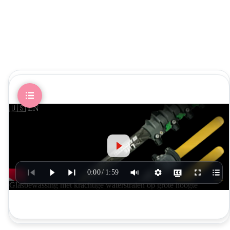
🇺🇸
EN
0:00
/
1:59
Glasbewassing met krachtige waterstralen op grote hoogte