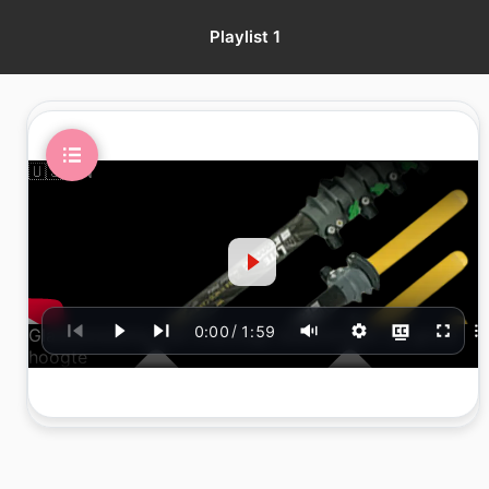
Playlist 1
🇺🇸
EN
/
0:00
1:59
Glasbewassing met krachtige waterstralen op grote
hoogte