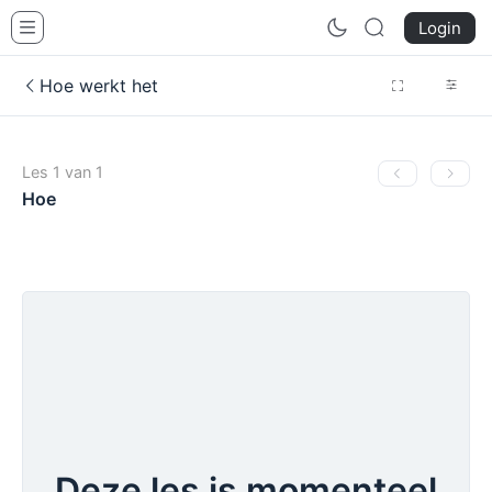
glazenwasserij.nl
Login
Hoe werkt het
Les 1 van 1
Hoe
Deze les is momenteel